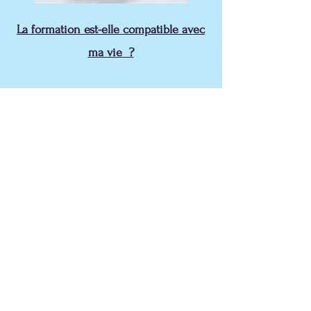
La formation est-elle compatible avec
ma vie ?
Entrer en formation, quelqu'elle soit,
demande une organisation initiale. La
formation est dispensée le week-end car
la plupart des salariés travaillent en
semaine. Cela facilite souvent l'élève par
rapport à ses contraintes familiales.
Entre les deux week-ends de formation, la
relecture des apports théoriques seront
essentiels afin d'intégrer la philosophie et
l'approche de la méthode Caycedo.